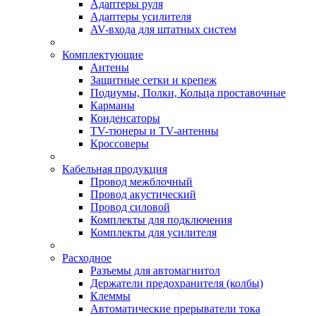
Адаптеры руля
Адаптеры усилителя
AV-входа для штатных систем
Комплектующие
Антены
Защитные сетки и крепеж
Подиумы, Полки, Кольца проставочные
Карманы
Конденсаторы
TV-тюнеры и TV-антенны
Кроссоверы
Кабельная продукция
Провод межблочный
Провод акустический
Провод силовой
Комплекты для подключения
Комплекты для усилителя
Расходное
Разъемы для автомагнитол
Держатели предохранителя (колбы)
Клеммы
Автоматические прерыватели тока