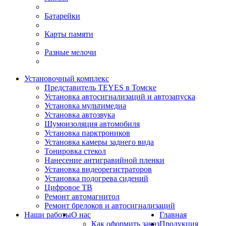
Батарейки
Карты памяти
Разные мелочи
Установочный комплекс
Представитель TEYES в Томске
Установка автосигнализаций и автозапуска
Установка мультимедиа
Установка автозвука
Шумоизоляция автомобиля
Установка парктроников
Установка камеры заднего вида
Тонировка стекол
Нанесение антигравийной пленки
Установка видеорегистраторов
Установка подогрева сидений
Цифровое ТВ
Ремонт автомагнитол
Ремонт брелоков и автосигнализаций
Наши работы
О нас
Главная
Как оформить заказ
Продукция