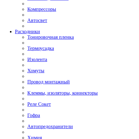
Компрессоры
Автосвет
Расходники
Тонировочная пленка
Термоусадка
Изолента
Хомуты
Провод монтажный
Клеммы, изоляторы, коннекторы
Реле Сокет
Гофра
Автопредохранители
Химия