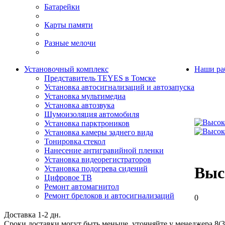
Батарейки
Карты памяти
Разные мелочи
Установочный комплекс
Наши ра
Представитель TEYES в Томске
Установка автосигнализаций и автозапуска
Установка мультимедиа
Установка автозвука
Шумоизоляция автомобиля
Установка парктроников
Установка камеры заднего вида
Тонировка стекол
Нанесение антигравийной пленки
Установка видеорегистраторов
Выс
Установка подогрева сидений
Цифровое ТВ
Ремонт автомагнитол
Ремонт брелоков и автосигнализаций
0
Доставка 1-2 дн.
Сроки доставки могут быть меньше, уточняйте у менеджера 8(3