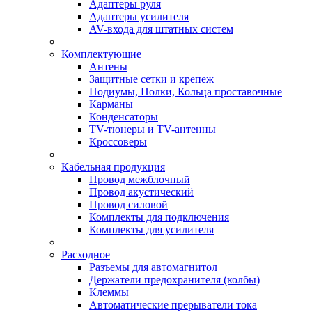
Адаптеры руля
Адаптеры усилителя
AV-входа для штатных систем
Комплектующие
Антены
Защитные сетки и крепеж
Подиумы, Полки, Кольца проставочные
Карманы
Конденсаторы
TV-тюнеры и TV-антенны
Кроссоверы
Кабельная продукция
Провод межблочный
Провод акустический
Провод силовой
Комплекты для подключения
Комплекты для усилителя
Расходное
Разъемы для автомагнитол
Держатели предохранителя (колбы)
Клеммы
Автоматические прерыватели тока