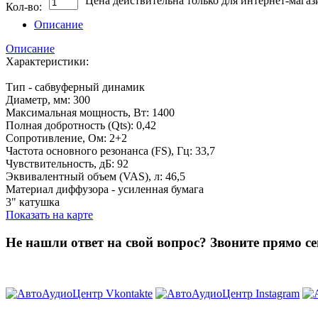
Цена действительна только для интернет-магаз
Кол-во:
Описание
Описание
Характеристики:
Тип - сабвуферный динамик
Диаметр, мм: 300
Максимальная мощность, Вт: 1400
Полная добротность (Qts): 0,42
Сопротивление, Ом: 2+2
Частота основного резонанса (FS), Гц: 33,7
Чувствительность, дБ: 92
Эквивалентный объем (VAS), л: 46,5
Материал диффузора - усиленная бумага
3" катушка
Показать на карте
Не нашли ответ на свой вопрос?
Звоните прямо се
8 (3822) 97-99-00