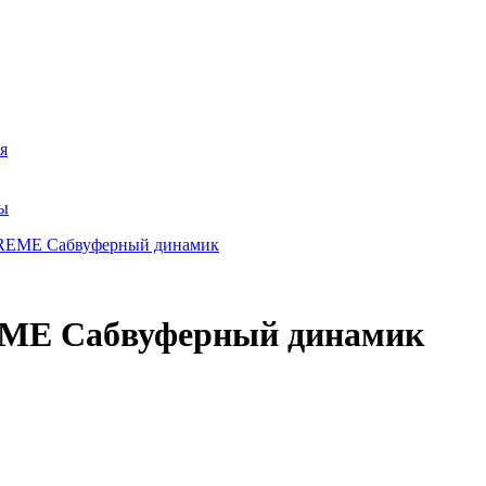
я
ры
ME Сабвуферный динамик