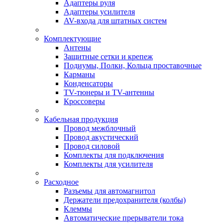
Адаптеры руля
Адаптеры усилителя
AV-входа для штатных систем
Комплектующие
Антены
Защитные сетки и крепеж
Подиумы, Полки, Кольца проставочные
Карманы
Конденсаторы
TV-тюнеры и TV-антенны
Кроссоверы
Кабельная продукция
Провод межблочный
Провод акустический
Провод силовой
Комплекты для подключения
Комплекты для усилителя
Расходное
Разъемы для автомагнитол
Держатели предохранителя (колбы)
Клеммы
Автоматические прерыватели тока