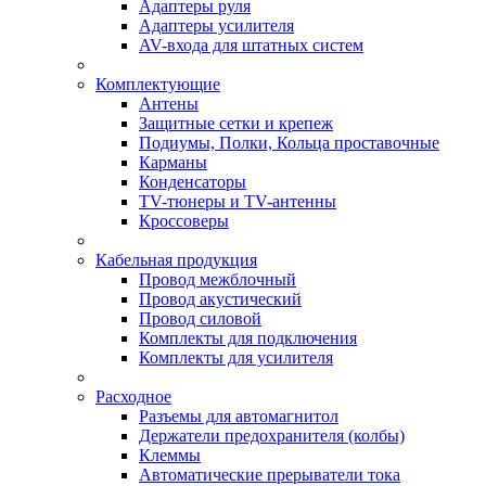
Адаптеры руля
Адаптеры усилителя
AV-входа для штатных систем
Комплектующие
Антены
Защитные сетки и крепеж
Подиумы, Полки, Кольца проставочные
Карманы
Конденсаторы
TV-тюнеры и TV-антенны
Кроссоверы
Кабельная продукция
Провод межблочный
Провод акустический
Провод силовой
Комплекты для подключения
Комплекты для усилителя
Расходное
Разъемы для автомагнитол
Держатели предохранителя (колбы)
Клеммы
Автоматические прерыватели тока