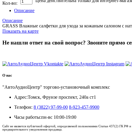
Цена действительна только для интернет-магаз
Кол-во:
Описание
Описание
GRASS Влажные салфетки для ухода за кожаным салоном с нат
Показать на карте
Не нашли ответ на свой вопрос?
Звоните прямо се
8 (3822) 97-99-00
О нас
"АвтоАудиоЦентр" торгово-установочный комплекс
Адрес:
Томск, Фрунзе проспект, 240а ст1
Телефон:
8 (3822) 97-99-00
8-923-457-9900
Часы работы:
пн-вс 10:00-19:00
Сайт не является публичной офертой, определяемой положениями Статьи 437(2) ГК РФ и 
предварительного уведомления продавца.