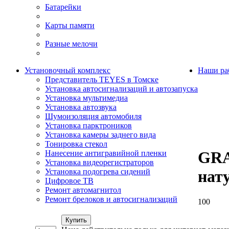
Батарейки
Карты памяти
Разные мелочи
Установочный комплекс
Наши ра
Представитель TEYES в Томске
Установка автосигнализаций и автозапуска
Установка мультимедиа
Установка автозвука
Шумоизоляция автомобиля
Установка парктроников
Установка камеры заднего вида
Тонировка стекол
GRA
Нанесение антигравийной пленки
Установка видеорегистраторов
Установка подогрева сидений
нат
Цифровое ТВ
Ремонт автомагнитол
Ремонт брелоков и автосигнализаций
100
Купить