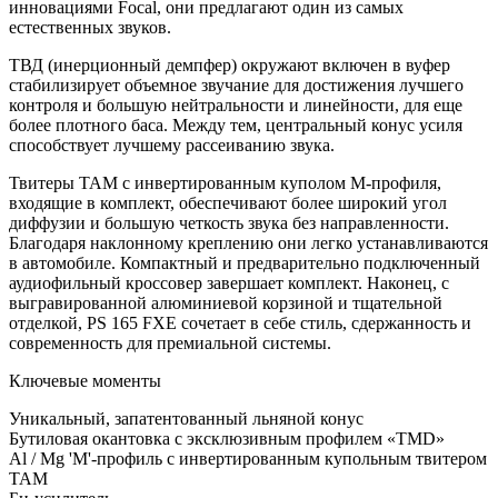
инновациями Focal, они предлагают один из самых
естественных звуков.
ТВД (инерционный демпфер) окружают включен в вуфер
стабилизирует объемное звучание для достижения лучшего
контроля и большую нейтральности и линейности, для еще
более плотного баса. Между тем, центральный конус усиля
способствует лучшему рассеиванию звука.
Твитеры TAM с инвертированным куполом M-профиля,
входящие в комплект, обеспечивают более широкий угол
диффузии и большую четкость звука без направленности.
Благодаря наклонному креплению они легко устанавливаются
в автомобиле. Компактный и предварительно подключенный
аудиофильный кроссовер завершает комплект. Наконец, с
выгравированной алюминиевой корзиной и тщательной
отделкой, PS 165 FXE сочетает в себе стиль, сдержанность и
современность для премиальной системы.
Ключевые моменты
Уникальный, запатентованный льняной конус
Бутиловая окантовка с эксклюзивным профилем «TMD»
Al / Mg 'M'-профиль с инвертированным купольным твитером
TAM