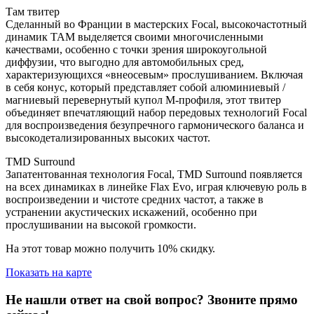
Там твитер
Сделанный во Франции в мастерских Focal, высокочастотный
динамик TAM выделяется своими многочисленными
качествами, особенно с точки зрения широкоугольной
диффузии, что выгодно для автомобильных сред,
характеризующихся «внеосевым» прослушиванием. Включая
в себя конус, который представляет собой алюминиевый /
магниевый перевернутый купол M-профиля, этот твитер
объединяет впечатляющий набор передовых технологий Focal
для воспроизведения безупречного гармонического баланса и
высокодетализированных высоких частот.
TMD Surround
Запатентованная технология Focal, TMD Surround появляется
на всех динамиках в линейке Flax Evo, играя ключевую роль в
воспроизведении и чистоте средних частот, а также в
устранении акустических искажений, особенно при
прослушивании на высокой громкости.
На этот товар можно получить 10% скидку.
Показать на карте
Не нашли ответ на свой вопрос?
Звоните прямо