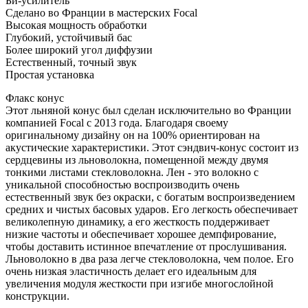
Би-усилитель
Сделано во Франции в мастерских Focal
Высокая мощность обработки
Глубокий, устойчивый бас
Более широкий угол диффузии
Естественный, точный звук
Простая установка
Флакс конус
Этот льняной конус был сделан исключительно во Франции
компанией Focal с 2013 года. Благодаря своему
оригинальному дизайну он на 100% ориентирован на
акустические характеристики. Этот сэндвич-конус состоит из
сердцевины из льноволокна, помещенной между двумя
тонкими листами стекловолокна. Лен - это волокно с
уникальной способностью воспроизводить очень
естественный звук без окраски, с богатым воспроизведением
средних и чистых басовых ударов. Его легкость обеспечивает
великолепную динамику, а его жесткость поддерживает
низкие частоты и обеспечивает хорошее демпфирование,
чтобы доставить истинное впечатление от прослушивания.
Льноволокно в два раза легче стекловолокна, чем полое. Его
очень низкая эластичность делает его идеальным для
увеличения модуля жесткости при изгибе многослойной
конструкции.