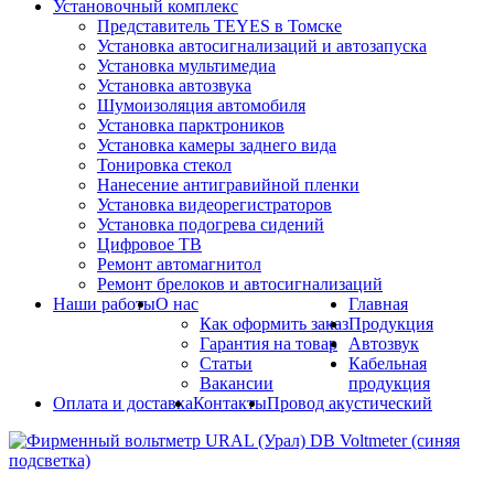
Установочный комплекс
Представитель TEYES в Томске
Установка автосигнализаций и автозапуска
Установка мультимедиа
Установка автозвука
Шумоизоляция автомобиля
Установка парктроников
Установка камеры заднего вида
Тонировка стекол
Нанесение антигравийной пленки
Установка видеорегистраторов
Установка подогрева сидений
Цифровое ТВ
Ремонт автомагнитол
Ремонт брелоков и автосигнализаций
Наши работы
О нас
Главная
Как оформить заказ
Продукция
Гарантия на товар
Автозвук
Статьи
Кабельная
Вакансии
продукция
Оплата и доставка
Контакты
Провод акустический