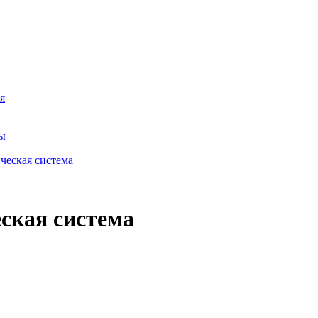
я
ры
еская система