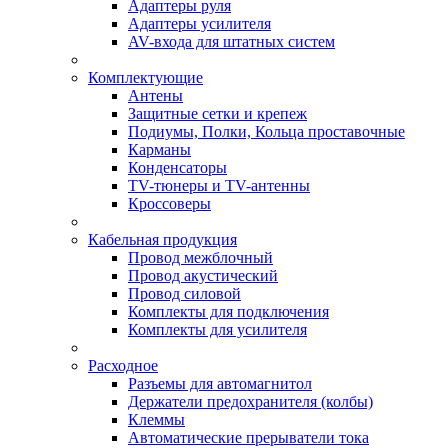
Адаптеры руля
Адаптеры усилителя
AV-входа для штатных систем
Комплектующие
Антены
Защитные сетки и крепеж
Подиумы, Полки, Кольца проставочные
Карманы
Конденсаторы
TV-тюнеры и TV-антенны
Кроссоверы
Кабельная продукция
Провод межблочный
Провод акустический
Провод силовой
Комплекты для подключения
Комплекты для усилителя
Расходное
Разъемы для автомагнитол
Держатели предохранителя (колбы)
Клеммы
Автоматические прерыватели тока