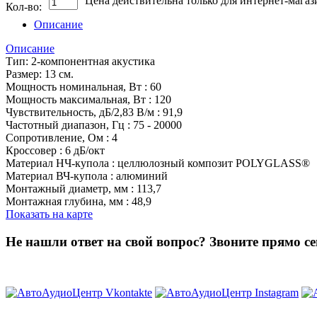
Цена действительна только для интернет-магаз
Кол-во:
Описание
Описание
Тип: 2-компонентная акустика
Размер: 13 см.
Мощность номинальная, Вт : 60
Мощность максимальная, Вт : 120
Чувствительность, дБ/2,83 В/м : 91,9
Частотный диапазон, Гц : 75 - 20000
Сопротивление, Ом : 4
Кроссовер : 6 дБ/окт
Материал НЧ-купола : целлюлозный композит POLYGLASS®
Материал ВЧ-купола : алюминий
Монтажный диаметр, мм : 113,7
Монтажная глубина, мм : 48,9
Показать на карте
Не нашли ответ на свой вопрос?
Звоните прямо се
8 (3822) 97-99-00