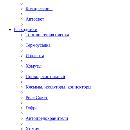
Компрессоры
Автосвет
Расходники
Тонировочная пленка
Термоусадка
Изолента
Хомуты
Провод монтажный
Клеммы, изоляторы, коннекторы
Реле Сокет
Гофра
Автопредохранители
Химия