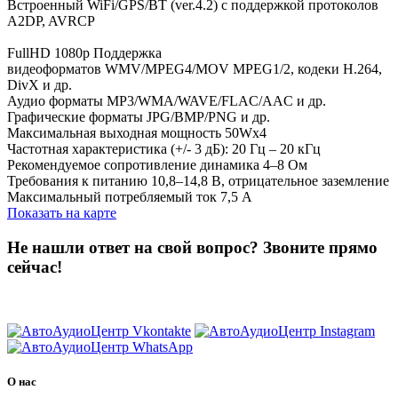
Встроенный WiFi/GPS/BT (ver.4.2) с поддержкой протоколов
A2DP, AVRCP
FullHD 1080p Поддержка
видеоформатов WMV/MPEG4/MOV MPEG1/2, кодеки H.264,
DivX и др.
Аудио форматы MP3/WMA/WAVE/FLAC/AAC и др.
Графические форматы JPG/BMP/PNG и др.
Максимальная выходная мощность 50Wx4
Частотная характеристика (+/- 3 дБ): 20 Гц – 20 кГц
Рекомендуемое сопротивление динамика 4–8 Ом
Требования к питанию 10,8–14,8 В, отрицательное заземление
Максимальный потребляемый ток 7,5 А
Показать на карте
Не нашли ответ на свой вопрос?
Звоните прямо
сейчас!
8 (3822) 97-99-00
О нас