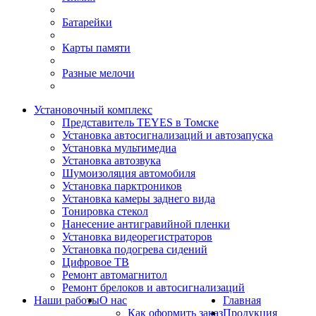
Батарейки
Карты памяти
Разные мелочи
Установочный комплекс
Представитель TEYES в Томске
Установка автосигнализаций и автозапуска
Установка мультимедиа
Установка автозвука
Шумоизоляция автомобиля
Установка парктроников
Установка камеры заднего вида
Тонировка стекол
Нанесение антигравийной пленки
Установка видеорегистраторов
Установка подогрева сидений
Цифровое ТВ
Ремонт автомагнитол
Ремонт брелоков и автосигнализаций
Наши работы
О нас
Главная
Как оформить заказ
Продукция