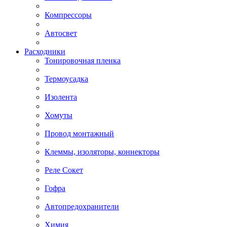
Компрессоры
Автосвет
Расходники
Тонировочная пленка
Термоусадка
Изолента
Хомуты
Провод монтажный
Клеммы, изоляторы, коннекторы
Реле Сокет
Гофра
Автопредохранители
Химия