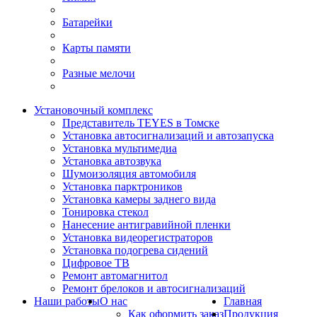
Батарейки
Карты памяти
Разные мелочи
Установочный комплекс
Представитель TEYES в Томске
Установка автосигнализаций и автозапуска
Установка мультимедиа
Установка автозвука
Шумоизоляция автомобиля
Установка парктроников
Установка камеры заднего вида
Тонировка стекол
Нанесение антигравийной пленки
Установка видеорегистраторов
Установка подогрева сидений
Цифровое ТВ
Ремонт автомагнитол
Ремонт брелоков и автосигнализаций
Наши работы
О нас
Главная
Как оформить заказ
Продукция