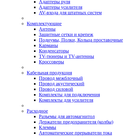
Адаптеры руля
Адаптеры усилителя
AV-входа для штатных систем
Комплектующие
Антены
Защитные сетки и крепеж
Подиумы, Полки, Кольца проставочные
Карманы
Конденсаторы
TV-тюнеры и TV-антенны
Кроссоверы
Кабельная продукция
Провод межблочный
Провод акустический
Провод силовой
Комплекты для подключения
Комплекты для усилителя
Расходное
Разъемы для автомагнитол
Держатели предохранителя (колбы)
Клеммы
Автоматические прерыватели тока