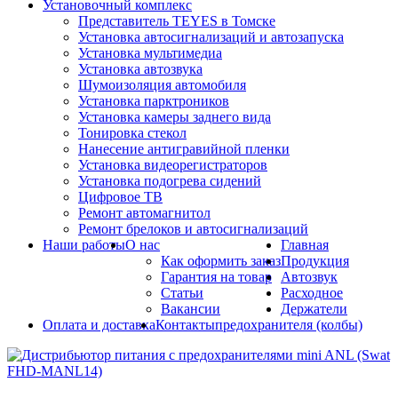
Установочный комплекс
Представитель TEYES в Томске
Установка автосигнализаций и автозапуска
Установка мультимедиа
Установка автозвука
Шумоизоляция автомобиля
Установка парктроников
Установка камеры заднего вида
Тонировка стекол
Нанесение антигравийной пленки
Установка видеорегистраторов
Установка подогрева сидений
Цифровое ТВ
Ремонт автомагнитол
Ремонт брелоков и автосигнализаций
Наши работы
О нас
Главная
Как оформить заказ
Продукция
Гарантия на товар
Автозвук
Статьи
Расходное
Вакансии
Держатели
Оплата и доставка
Контакты
предохранителя (колбы)