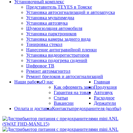
Установочный комплекс
Представитель TEYES в Томске
Установка автосигнализаций и автозапуска
Установка мультимедиа
Установка автозвука
Шумоизоляция автомобиля
Установка парктроников
Установка камеры заднего вида
Тонировка стекол
Нанесение антигравийной пленки
Установка видеорегистраторов
Установка подогрева сидений
Цифровое ТВ
Ремонт автомагнитол
Ремонт брелоков и автосигнализаций
Наши работы
О нас
Главная
Как оформить заказ
Продукция
Гарантия на товар
Автозвук
Статьи
Расходное
Вакансии
Держатели
Оплата и доставка
Контакты
предохранителя (колбы)