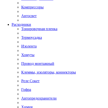
Компрессоры
Автосвет
Расходники
Тонировочная пленка
Термоусадка
Изолента
Хомуты
Провод монтажный
Клеммы, изоляторы, коннекторы
Реле Сокет
Гофра
Автопредохранители
Химия