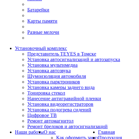
Батарейки
Карты памяти
Разные мелочи
Установочный комплекс
Представитель TEYES в Томске
Установка автосигнализаций и автозапуска
Установка мультимедиа
Установка автозвука
Шумоизоляция автомобиля
Установка парктроников
Установка камеры заднего вида
Тонировка стекол
Нанесение антигравийной пленки
Установка видеорегистраторов
Установка подогрева сидений
Цифровое ТВ
Ремонт автомагнитол
Ремонт брелоков и автосигнализаций
Наши работы
О нас
Главная
Как оформить заказ
Продукция