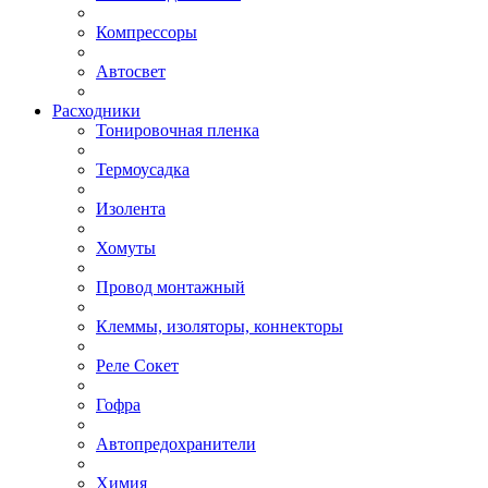
Компрессоры
Автосвет
Расходники
Тонировочная пленка
Термоусадка
Изолента
Хомуты
Провод монтажный
Клеммы, изоляторы, коннекторы
Реле Сокет
Гофра
Автопредохранители
Химия