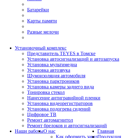
Батарейки
Карты памяти
Разные мелочи
Установочный комплекс
Представитель TEYES в Томске
Установка автосигнализаций и автозапуска
Установка мультимедиа
Установка автозвука
Шумоизоляция автомобиля
Установка парктроников
Установка камеры заднего вида
Тонировка стекол
Нанесение антигравийной пленки
Установка видеорегистраторов
Установка подогрева сидений
Цифровое ТВ
Ремонт автомагнитол
Ремонт брелоков и автосигнализаций
Наши работы
О нас
Главная
Как оформить заказ
Продукция