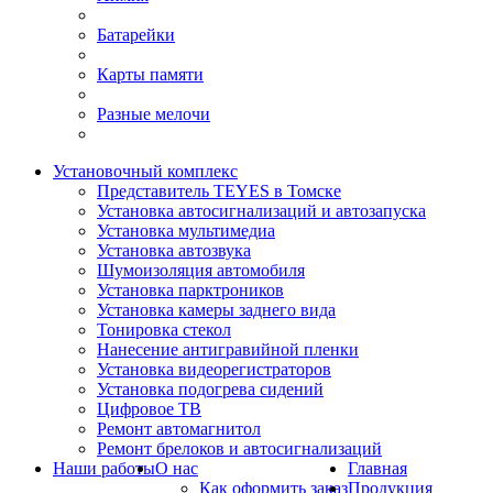
Батарейки
Карты памяти
Разные мелочи
Установочный комплекс
Представитель TEYES в Томске
Установка автосигнализаций и автозапуска
Установка мультимедиа
Установка автозвука
Шумоизоляция автомобиля
Установка парктроников
Установка камеры заднего вида
Тонировка стекол
Нанесение антигравийной пленки
Установка видеорегистраторов
Установка подогрева сидений
Цифровое ТВ
Ремонт автомагнитол
Ремонт брелоков и автосигнализаций
Наши работы
О нас
Главная
Как оформить заказ
Продукция