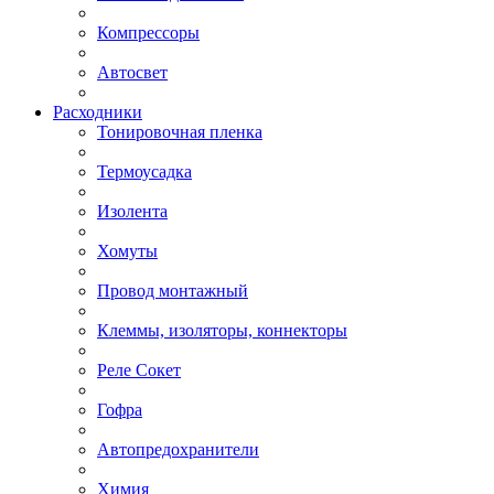
Компрессоры
Автосвет
Расходники
Тонировочная пленка
Термоусадка
Изолента
Хомуты
Провод монтажный
Клеммы, изоляторы, коннекторы
Реле Сокет
Гофра
Автопредохранители
Химия