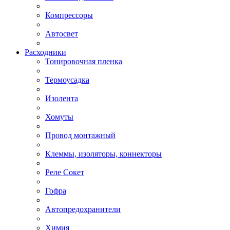
Компрессоры
Автосвет
Расходники
Тонировочная пленка
Термоусадка
Изолента
Хомуты
Провод монтажный
Клеммы, изоляторы, коннекторы
Реле Сокет
Гофра
Автопредохранители
Химия