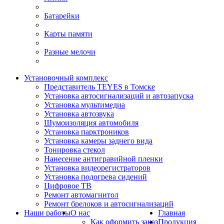
Батарейки
Карты памяти
Разные мелочи
Установочный комплекс
Представитель TEYES в Томске
Установка автосигнализаций и автозапуска
Установка мультимедиа
Установка автозвука
Шумоизоляция автомобиля
Установка парктроников
Установка камеры заднего вида
Тонировка стекол
Нанесение антигравийной пленки
Установка видеорегистраторов
Установка подогрева сидений
Цифровое ТВ
Ремонт автомагнитол
Ремонт брелоков и автосигнализаций
Наши работы
О нас
Главная
Как оформить заказ
Продукция