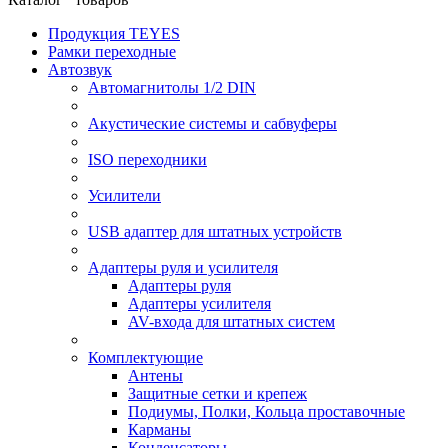
Продукция TEYES
Рамки переходные
Автозвук
Автомагнитолы 1/2 DIN
Акустические системы и сабвуферы
ISO переходники
Усилители
USB адаптер для штатных устройств
Адаптеры руля и усилителя
Адаптеры руля
Адаптеры усилителя
AV-входа для штатных систем
Комплектующие
Антены
Защитные сетки и крепеж
Подиумы, Полки, Кольца проставочные
Карманы
Конденсаторы