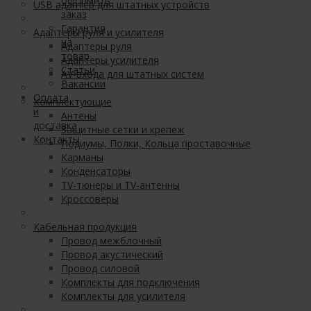
оформить
USB адаптер для штатных устройств
заказ
Гарантия
Адаптеры руля и усилителя
на
Адаптеры руля
товар
Адаптеры усилителя
Статьи
AV-входа для штатных систем
Вакансии
Оплата
Комплектующие
и
Антены
доставка
Защитные сетки и крепеж
Контакты
Подиумы, Полки, Кольца проставочные
Карманы
Конденсаторы
TV-тюнеры и TV-антенны
Кроссоверы
Кабельная продукция
Провод межблочный
Провод акустический
Провод силовой
Комплекты для подключения
Комплекты для усилителя