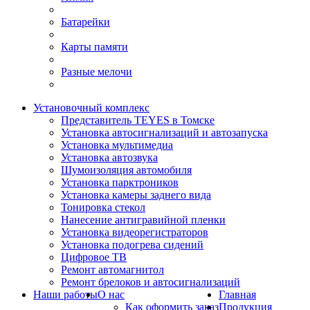
Батарейки
Карты памяти
Разные мелочи
Установочный комплекс
Представитель TEYES в Томске
Установка автосигнализаций и автозапуска
Установка мультимедиа
Установка автозвука
Шумоизоляция автомобиля
Установка парктроников
Установка камеры заднего вида
Тонировка стекол
Нанесение антигравийной пленки
Установка видеорегистраторов
Установка подогрева сидений
Цифровое ТВ
Ремонт автомагнитол
Ремонт брелоков и автосигнализаций
Наши работы
О нас
Главная
Как оформить заказ
Продукция