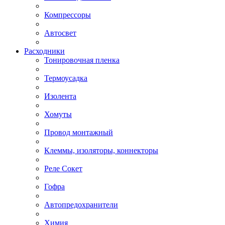
Компрессоры
Автосвет
Расходники
Тонировочная пленка
Термоусадка
Изолента
Хомуты
Провод монтажный
Клеммы, изоляторы, коннекторы
Реле Сокет
Гофра
Автопредохранители
Химия