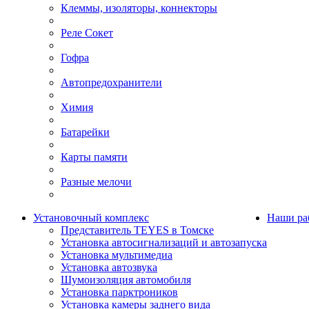
Клеммы, изоляторы, коннекторы
Реле Сокет
Гофра
Автопредохранители
Химия
Батарейки
Карты памяти
Разные мелочи
Установочный комплекс
Наши ра
Представитель TEYES в Томске
Установка автосигнализаций и автозапуска
Установка мультимедиа
Установка автозвука
Шумоизоляция автомобиля
Установка парктроников
Установка камеры заднего вида