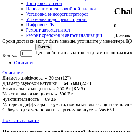
Тонировка стекол
Cha
Нанесение антигравийной пленки
Установка видеорегистраторов
Установка подогрева сидений
Цифровое ТВ
0
Ремонт автомагнитол
Ремонт брелоков и автосигнализаций
Доставка
Сроки доставки могут быть меньше, уточняйте у менеджера 8(3
Купить
Цена действительна только для интернет-магаз
Кол-во:
Описание
Описание
Диаметр диффузора - 30 см (12”)
Диаметр звуковой катушки - 64,5 мм (2,5”)
Номинальная мощность - 250 Вт (RMS)
Максимальная мощность - 500 Вт
Чувствительность - 89 дБ
Материал диффузора - бумага, покрытая влагозащитной пленк
Сабвуфер для установки в закрытом корпусе - Vas 65 l
Показать на карте
Не нашли ответ на свой вопрос?
Звоните прямо се