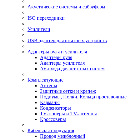
Акустические системы и сабвуферы
ISO переходники
Усилители
USB адаптер для штатных устройств
Адаптеры руля и усилителя
Адаптеры руля
Адаптеры усилителя
AV-входа для штатных систем
Комплектующие
Антены
Защитные сетки и крепеж
Подиумы, Полки, Кольца проставочные
Карманы
Конденсаторы
TV-тюнеры и TV-антенны
Кроссоверы
Кабельная продукция
Провод межблочный