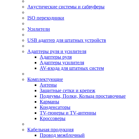
Акустические системы и сабвуферы
ISO переходники
Усилители
USB адаптер для штатных устройств
Адаптеры руля и усилителя
Адаптеры руля
Адаптеры усилителя
AV-входа для штатных систем
Комплектующие
Антены
Защитные сетки и крепеж
Подиумы, Полки, Кольца проставочные
Карманы
Конденсаторы
TV-тюнеры и TV-антенны
Кроссоверы
Кабельная продукция
Провод межблочный