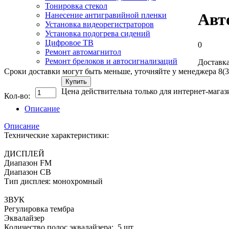
Тонировка стекол
Авт
Нанесение антигравийной пленки
Установка видеорегистраторов
Установка подогрева сидений
Цифровое ТВ
0
Ремонт автомагнитол
Ремонт брелоков и автосигнализаций
Доставка
Сроки доставки могут быть меньше, уточняйте у менеджера 8(3
Купить
Цена действительна только для интернет-магаз
Кол-во:
Описание
Описание
Технические характеристики:
ДИСПЛЕЙ
Диапазон FM
Диапазон СВ
Тип дисплея: монохромный
ЗВУК
Регулировка тембра
Эквалайзер
Количество полос эквалайзера: 5 шт