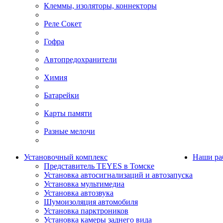
Клеммы, изоляторы, коннекторы
Реле Сокет
Гофра
Автопредохранители
Химия
Батарейки
Карты памяти
Разные мелочи
Установочный комплекс
Наши ра
Представитель TEYES в Томске
Установка автосигнализаций и автозапуска
Установка мультимедиа
Установка автозвука
Шумоизоляция автомобиля
Установка парктроников
Установка камеры заднего вида