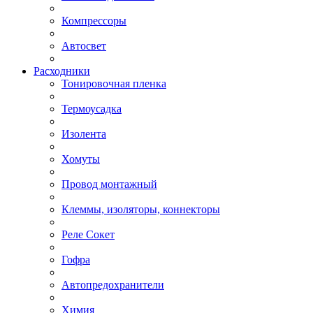
Компрессоры
Автосвет
Расходники
Тонировочная пленка
Термоусадка
Изолента
Хомуты
Провод монтажный
Клеммы, изоляторы, коннекторы
Реле Сокет
Гофра
Автопредохранители
Химия