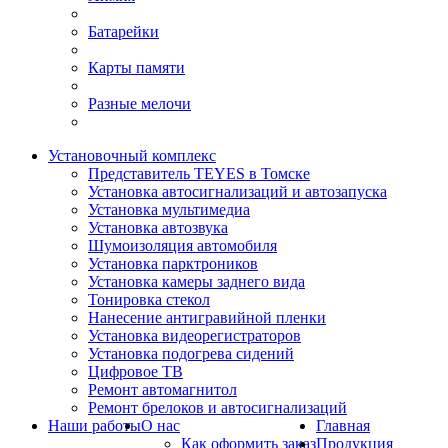
Батарейки
Карты памяти
Разные мелочи
Установочный комплекс
Представитель TEYES в Томске
Установка автосигнализаций и автозапуска
Установка мультимедиа
Установка автозвука
Шумоизоляция автомобиля
Установка парктроников
Установка камеры заднего вида
Тонировка стекол
Нанесение антигравийной пленки
Установка видеорегистраторов
Установка подогрева сидений
Цифровое ТВ
Ремонт автомагнитол
Ремонт брелоков и автосигнализаций
Наши работы
О нас
Главная
Как оформить заказ
Продукция