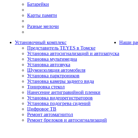
Батарейки
Карты памяти
Разные мелочи
Установочный комплекс
Наши ра
Представитель TEYES в Томске
Установка автосигнализаций и автозапуска
Установка мультимедиа
Установка автозвука
Шумоизоляция автомобиля
Установка парктроников
Установка камеры заднего вида
Тонировка стекол
Нанесение антигравийной пленки
Установка видеорегистраторов
Установка подогрева сидений
Цифровое ТВ
Ремонт автомагнитол
Ремонт брелоков и автосигнализаций