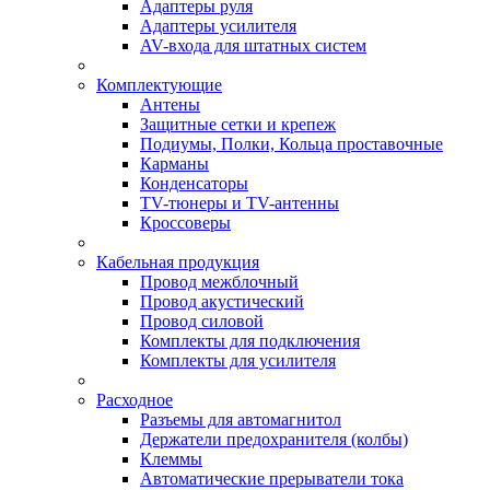
Адаптеры руля
Адаптеры усилителя
AV-входа для штатных систем
Комплектующие
Антены
Защитные сетки и крепеж
Подиумы, Полки, Кольца проставочные
Карманы
Конденсаторы
TV-тюнеры и TV-антенны
Кроссоверы
Кабельная продукция
Провод межблочный
Провод акустический
Провод силовой
Комплекты для подключения
Комплекты для усилителя
Расходное
Разъемы для автомагнитол
Держатели предохранителя (колбы)
Клеммы
Автоматические прерыватели тока