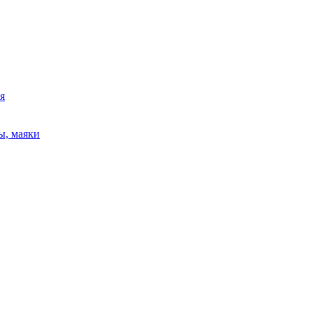
я
ы, маяки