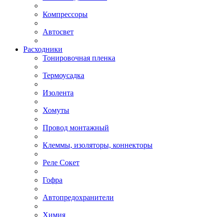
Компрессоры
Автосвет
Расходники
Тонировочная пленка
Термоусадка
Изолента
Хомуты
Провод монтажный
Клеммы, изоляторы, коннекторы
Реле Сокет
Гофра
Автопредохранители
Химия