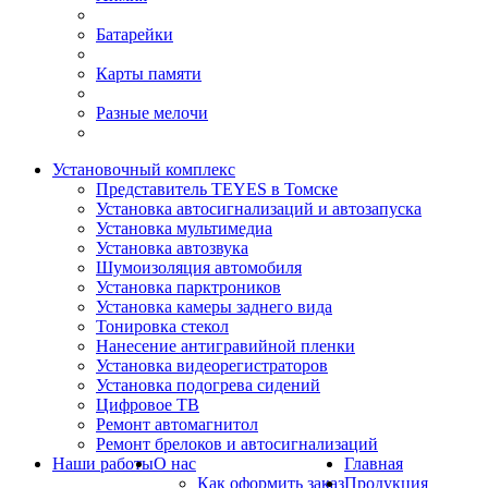
Батарейки
Карты памяти
Разные мелочи
Установочный комплекс
Представитель TEYES в Томске
Установка автосигнализаций и автозапуска
Установка мультимедиа
Установка автозвука
Шумоизоляция автомобиля
Установка парктроников
Установка камеры заднего вида
Тонировка стекол
Нанесение антигравийной пленки
Установка видеорегистраторов
Установка подогрева сидений
Цифровое ТВ
Ремонт автомагнитол
Ремонт брелоков и автосигнализаций
Наши работы
О нас
Главная
Как оформить заказ
Продукция