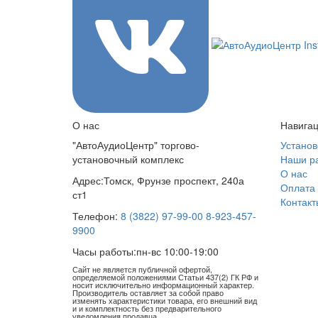
О нас
Навига
"АвтоАудиоЦентр" торгово-
Установ
установочный комплекс
Наши р
О нас
Адрес:
Томск, Фрунзе проспект, 240а
Оплата 
ст1
Контакт
Телефон:
8 (3822) 97-99-00
8-923-457-
9900
Часы работы:
пн-вс 10:00-19:00
Сайт не является публичной офертой,
определяемой положениями Статьи 437(2) ГК РФ и
носит исключительно информационный характер.
Производитель оставляет за собой право
изменять характеристики товара, его внешний вид
и и комплектность без предварительного
уведомления продавца.