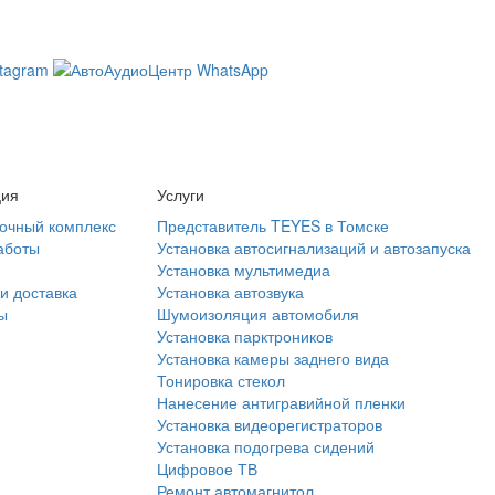
ция
Услуги
очный комплекс
Представитель TEYES в Томске
аботы
Установка автосигнализаций и автозапуска
Установка мультимедиа
и доставка
Установка автозвука
ы
Шумоизоляция автомобиля
Установка парктроников
Установка камеры заднего вида
Тонировка стекол
Нанесение антигравийной пленки
Установка видеорегистраторов
Установка подогрева сидений
Цифровое ТВ
Ремонт автомагнитол