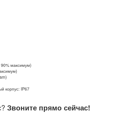
ь 90% максимум)
максимум)
cam)
й корпус: IP67
с?
Звоните прямо сейчас!