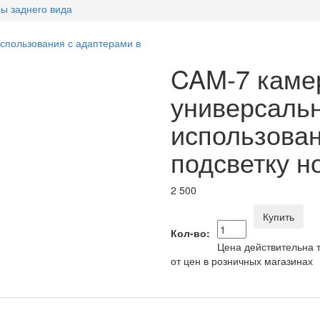
ы заднего вида
CAM-7 камер
универсаль
использован
подсветку н
2 500
Купить
Кол-во:
Цена действительна т
от цен в розничных магазинах