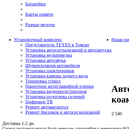
Батарейки
Карты памяти
Разные мелочи
Установочный комплекс
Наши ра
Представитель TEYES в Томске
Установка автосигнализаций и автозапуска
Установка мультимедиа
Установка автозвука
Шумоизоляция автомобиля
Установка парктроников
Установка камеры заднего вида
Тонировка стекол
Авт
Нанесение антигравийной пленки
Установка видеорегистраторов
Установка подогрева сидений
коа
Цифровое ТВ
Ремонт автомагнитол
Ремонт брелоков и автосигнализаций
2 540
Доставка 1-2 дн.
Сроки доставки могут быть меньше, уточняйте у менеджера 8(3