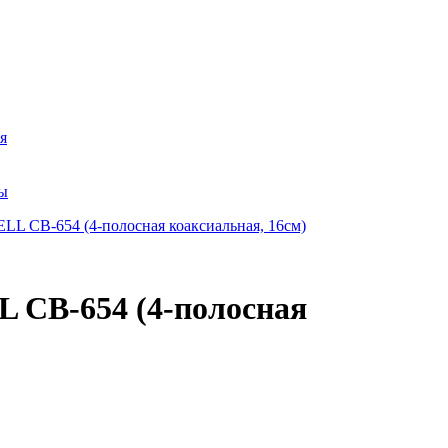
я
ры
 CB-654 (4-полосная