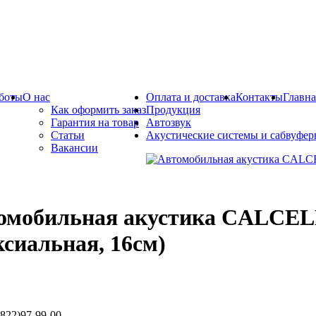
боты
О нас
Оплата и доставка
Контакты
Главна
Как оформить заказ
Продукция
Гарантия на товар
Автозвук
Статьи
Акустические системы и сабвуфе
Вакансии
омобильная акустика CALCELL
ксиальная, 16см)
822)97-99-00.