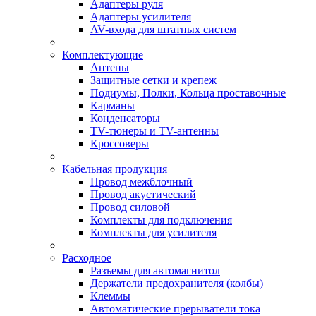
Адаптеры руля
Адаптеры усилителя
AV-входа для штатных систем
Комплектующие
Антены
Защитные сетки и крепеж
Подиумы, Полки, Кольца проставочные
Карманы
Конденсаторы
TV-тюнеры и TV-антенны
Кроссоверы
Кабельная продукция
Провод межблочный
Провод акустический
Провод силовой
Комплекты для подключения
Комплекты для усилителя
Расходное
Разъемы для автомагнитол
Держатели предохранителя (колбы)
Клеммы
Автоматические прерыватели тока