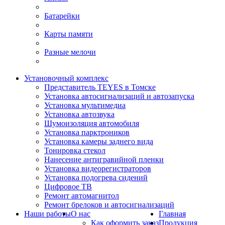
Батарейки
Карты памяти
Разные мелочи
Установочный комплекс
Представитель TEYES в Томске
Установка автосигнализаций и автозапуска
Установка мультимедиа
Установка автозвука
Шумоизоляция автомобиля
Установка парктроников
Установка камеры заднего вида
Тонировка стекол
Нанесение антигравийной пленки
Установка видеорегистраторов
Установка подогрева сидений
Цифровое ТВ
Ремонт автомагнитол
Ремонт брелоков и автосигнализаций
Наши работы
О нас
Главная
Как оформить заказ
Продукция