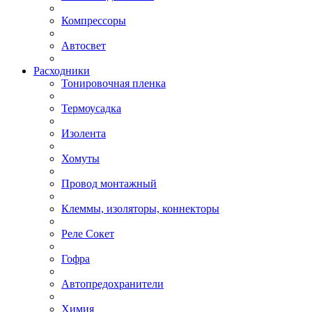
Компрессоры
Автосвет
Расходники
Тонировочная пленка
Термоусадка
Изолента
Хомуты
Провод монтажный
Клеммы, изоляторы, коннекторы
Реле Сокет
Гофра
Автопредохранители
Химия