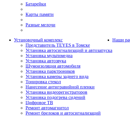
Батарейки
Карты памяти
Разные мелочи
Установочный комплекс
Наши ра
Представитель TEYES в Томске
Установка автосигнализаций и автозапуска
Установка мультимедиа
Установка автозвука
Шумоизоляция автомобиля
Установка парктроников
Установка камеры заднего вида
Тонировка стекол
Нанесение антигравийной пленки
Установка видеорегистраторов
Установка подогрева сидений
Цифровое ТВ
Ремонт автомагнитол
Ремонт брелоков и автосигнализаций