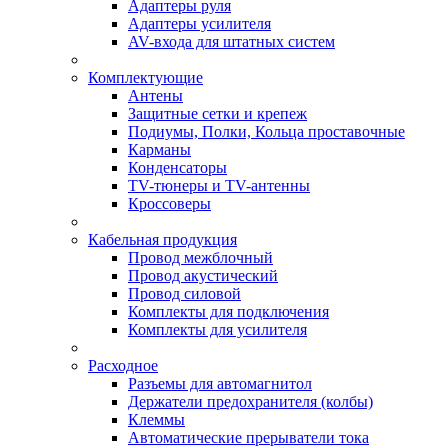
Адаптеры руля
Адаптеры усилителя
AV-входа для штатных систем
Комплектующие
Антены
Защитные сетки и крепеж
Подиумы, Полки, Кольца проставочные
Карманы
Конденсаторы
TV-тюнеры и TV-антенны
Кроссоверы
Кабельная продукция
Провод межблочный
Провод акустический
Провод силовой
Комплекты для подключения
Комплекты для усилителя
Расходное
Разъемы для автомагнитол
Держатели предохранителя (колбы)
Клеммы
Автоматические прерыватели тока