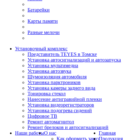
Батарейки
Карты памяти
Разные мелочи
Установочный комплекс
Представитель TEYES в Томске
Установка автосигнализаций и автозапуска
Установка мультимедиа
Установка автозвука
Шумоизоляция автомобиля
Установка парктроников
Установка камеры заднего вида
Тонировка стекол
Нанесение антигравийной пленки
Установка видеорегистраторов
Установка подогрева сидений
Цифровое ТВ
Ремонт автомагнитол
Ремонт брелоков и автосигнализаций
Наши работы
О нас
Главная
Как оформить заказ
Продукция