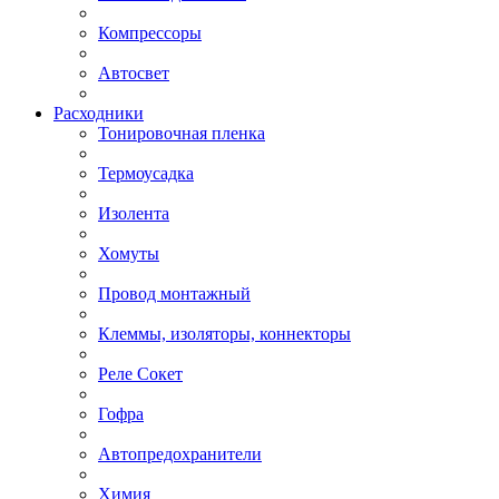
Компрессоры
Автосвет
Расходники
Тонировочная пленка
Термоусадка
Изолента
Хомуты
Провод монтажный
Клеммы, изоляторы, коннекторы
Реле Сокет
Гофра
Автопредохранители
Химия