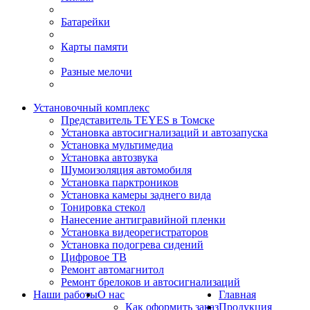
Батарейки
Карты памяти
Разные мелочи
Установочный комплекс
Представитель TEYES в Томске
Установка автосигнализаций и автозапуска
Установка мультимедиа
Установка автозвука
Шумоизоляция автомобиля
Установка парктроников
Установка камеры заднего вида
Тонировка стекол
Нанесение антигравийной пленки
Установка видеорегистраторов
Установка подогрева сидений
Цифровое ТВ
Ремонт автомагнитол
Ремонт брелоков и автосигнализаций
Наши работы
О нас
Главная
Как оформить заказ
Продукция