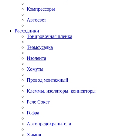
Компрессоры
Автосвет
Расходники
Тонировочная пленка
Термоусадка
Изолента
Хомуты
Провод монтажный
Клеммы, изоляторы, коннекторы
Реле Сокет
Гофра
Автопредохранители
Химия