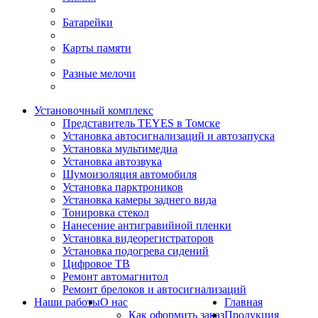
Батарейки
Карты памяти
Разные мелочи
Установочный комплекс
Представитель TEYES в Томске
Установка автосигнализаций и автозапуска
Установка мультимедиа
Установка автозвука
Шумоизоляция автомобиля
Установка парктроников
Установка камеры заднего вида
Тонировка стекол
Нанесение антигравийной пленки
Установка видеорегистраторов
Установка подогрева сидений
Цифровое ТВ
Ремонт автомагнитол
Ремонт брелоков и автосигнализаций
Наши работы
О нас
Главная
Как оформить заказ
Продукция