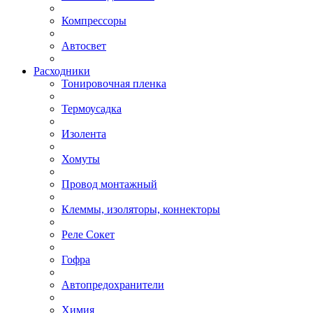
Компрессоры
Автосвет
Расходники
Тонировочная пленка
Термоусадка
Изолента
Хомуты
Провод монтажный
Клеммы, изоляторы, коннекторы
Реле Сокет
Гофра
Автопредохранители
Химия