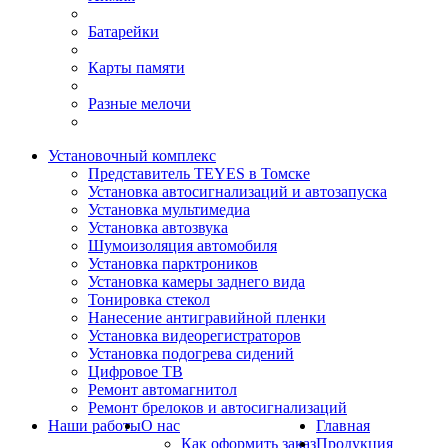
Батарейки
Карты памяти
Разные мелочи
Установочный комплекс
Представитель TEYES в Томске
Установка автосигнализаций и автозапуска
Установка мультимедиа
Установка автозвука
Шумоизоляция автомобиля
Установка парктроников
Установка камеры заднего вида
Тонировка стекол
Нанесение антигравийной пленки
Установка видеорегистраторов
Установка подогрева сидений
Цифровое ТВ
Ремонт автомагнитол
Ремонт брелоков и автосигнализаций
Наши работы
О нас
Главная
Как оформить заказ
Продукция