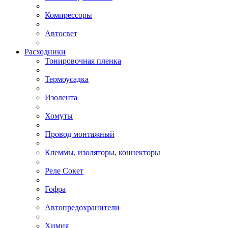
Компрессоры
Автосвет
Расходники
Тонировочная пленка
Термоусадка
Изолента
Хомуты
Провод монтажный
Клеммы, изоляторы, коннекторы
Реле Сокет
Гофра
Автопредохранители
Химия