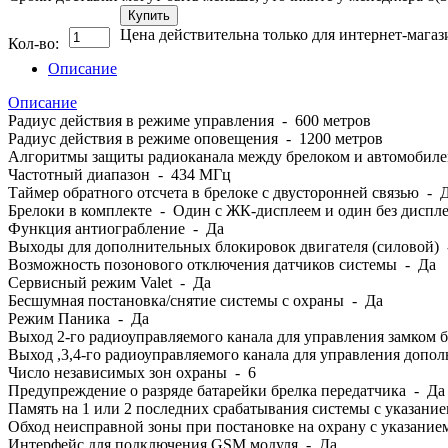
Купить
Цена действительна только для интернет-магаз
Кол-во:
Описание
Описание
Радиус действия в режиме управления - 600 метров
Радиус действия в режиме оповещения - 1200 метров
Алгоритмы защиты радиоканала между брелоком и автомобиле
Частотный диапазон - 434 МГц
Таймер обратного отсчета в брелоке с двусторонней связью - 
Брелоки в комплекте - Один с ЖК-дисплеем и один без диспл
Функция антиограбление - Да
Выходы для дополнительных блокировок двигателя (силовой) 
Возможность позонового отключения датчиков системы - Да
Сервисный режим Valet - Да
Бесшумная постановка/снятие системы с охраны - Да
Режим Паника - Да
Выход 2-го радиоуправляемого канала для управления замком
Выход ,3,4-го радиоуправляемого канала для управления допо
Число независимых зон охраны - 6
Предупреждение о разряде батарейки брелка передатчика - Да
Память на 1 или 2 последних срабатывания системы с указание
Обход неисправной зоны при постановке на охрану с указание
Интерфейс для подключения GSM модуля - Да