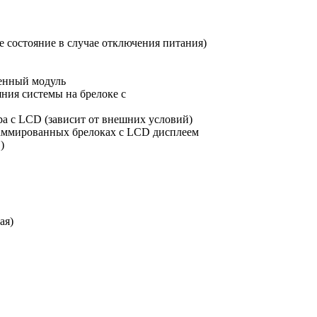
е состояние в случае отключения питания)
тенный модуль
яния системы на брелоке с
ера с LCD (зависит от внешних условий)
раммированных брелоках с LCD дисплеем
)
ая)