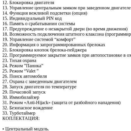
12. Блокировка двигателя
13. Управление центральным замком при заведенном двигателе
14. Функция вежливой подсветки (опция)
15. Индивидуальный PIN код
16. Память о срабатывании системы
17. Предупреждение о незакрытой двери (во время движения)
18. Возможность подключения штатного клаксона (программир
19. Управление системой “комфорт”
20. Информация о запрограммированных брелоках
21. Блокировка кнопок брелока-пейджера
22. Программируемое закрытие замков при автопостановке в о
23. Тихая охрана
24. Режим ”Паника”
25. Режим “Valet ”
26. Поиск автомобиля
27. Охрана с заведенным двигателем
28. Запуск двигателя по температуре
29. Почасовой запуск
30. Иммобилайзер
31. Режим «Anti-Hijack» (защита от разбойного нападения)
32. Безопасное вождение
33. Турботаймер
КОПЛЕКТАЦИЯ:
• Центральный модуль.