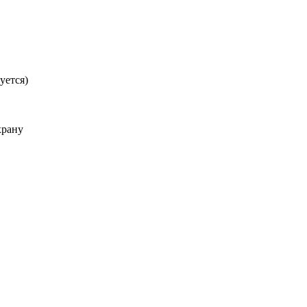
уется)
храну