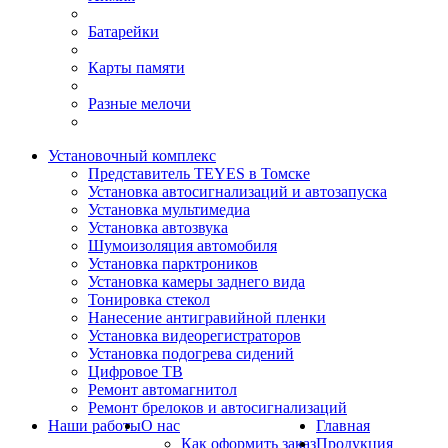
Батарейки
Карты памяти
Разные мелочи
Установочный комплекс
Представитель TEYES в Томске
Установка автосигнализаций и автозапуска
Установка мультимедиа
Установка автозвука
Шумоизоляция автомобиля
Установка парктроников
Установка камеры заднего вида
Тонировка стекол
Нанесение антигравийной пленки
Установка видеорегистраторов
Установка подогрева сидений
Цифровое ТВ
Ремонт автомагнитол
Ремонт брелоков и автосигнализаций
Наши работы
О нас
Главная
Как оформить заказ
Продукция