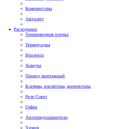
Компрессоры
Автосвет
Расходники
Тонировочная пленка
Термоусадка
Изолента
Хомуты
Провод монтажный
Клеммы, изоляторы, коннекторы
Реле Сокет
Гофра
Автопредохранители
Химия