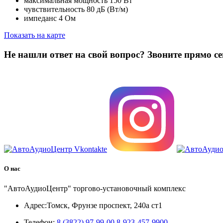
максимальная мощность 150 Вт
чувствительность 80 дБ (Вт/м)
импеданс 4 Ом
Показать на карте
Не нашли ответ на свой вопрос?
Звоните прямо се
8 (3822) 97-99-00
О нас
"АвтоАудиоЦентр" торгово-установочный комплекс
Адрес:
Томск, Фрунзе проспект, 240а ст1
Телефон:
8 (3822) 97-99-00
8-923-457-9900