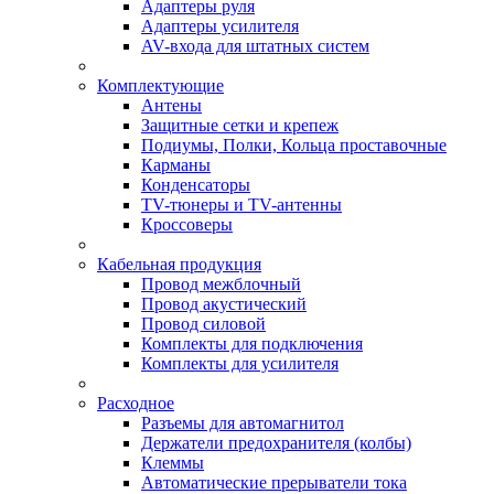
Адаптеры руля
Адаптеры усилителя
AV-входа для штатных систем
Комплектующие
Антены
Защитные сетки и крепеж
Подиумы, Полки, Кольца проставочные
Карманы
Конденсаторы
TV-тюнеры и TV-антенны
Кроссоверы
Кабельная продукция
Провод межблочный
Провод акустический
Провод силовой
Комплекты для подключения
Комплекты для усилителя
Расходное
Разъемы для автомагнитол
Держатели предохранителя (колбы)
Клеммы
Автоматические прерыватели тока