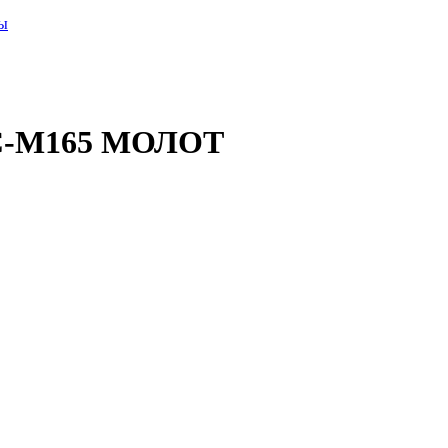
ры
АС-M165 МОЛОТ