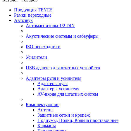
Продукция TEYES
Рамки переходные
Автозвук
Автомагнитолы 1/2 DIN
Акустические системы и сабвуферы
ISO переходники
Усилители
USB адаптер для штатных устройств
Адаптеры руля и усилителя
Адаптеры руля
Адаптеры усилителя
AV-входа для штатных систем
Комплектующие
Антены
Защитные сетки и крепеж
Подиумы, Полки, Кольца проставочные
Карманы
Конденсаторы