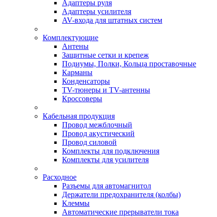
Адаптеры руля
Адаптеры усилителя
AV-входа для штатных систем
Комплектующие
Антены
Защитные сетки и крепеж
Подиумы, Полки, Кольца проставочные
Карманы
Конденсаторы
TV-тюнеры и TV-антенны
Кроссоверы
Кабельная продукция
Провод межблочный
Провод акустический
Провод силовой
Комплекты для подключения
Комплекты для усилителя
Расходное
Разъемы для автомагнитол
Держатели предохранителя (колбы)
Клеммы
Автоматические прерыватели тока