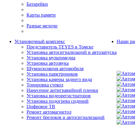
Батарейки
Карты памяти
Разные мелочи
Установочный комплекс
Наши ра
Представитель TEYES в Томске
Установка автосигнализаций и автозапуска
Установка мультимедиа
Установка автозвука
Шумоизоляция автомобиля
Установка парктроников
Установка камеры заднего вида
Тонировка стекол
Нанесение антигравийной пленки
Установка видеорегистраторов
Установка подогрева сидений
Цифровое ТВ
Ремонт автомагнитол
Ремонт брелоков и автосигнализаций