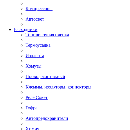
Компрессоры
Автосвет
Расходники
Тонировочная пленка
Термоусадка
Изолента
Хомуты
Провод монтажный
Клеммы, изоляторы, коннекторы
Реле Сокет
Гофра
Автопредохранители
Химия