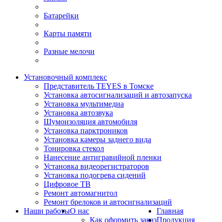
Батарейки
Карты памяти
Разные мелочи
Установочный комплекс
Представитель TEYES в Томске
Установка автосигнализаций и автозапуска
Установка мультимедиа
Установка автозвука
Шумоизоляция автомобиля
Установка парктроников
Установка камеры заднего вида
Тонировка стекол
Нанесение антигравийной пленки
Установка видеорегистраторов
Установка подогрева сидений
Цифровое ТВ
Ремонт автомагнитол
Ремонт брелоков и автосигнализаций
Наши работы
О нас
Главная
Как оформить заказ
Продукция