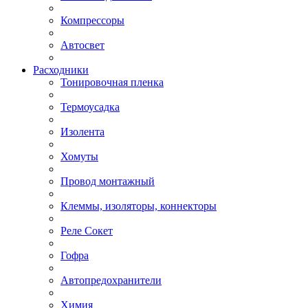
Компрессоры
Автосвет
Расходники
Тонировочная пленка
Термоусадка
Изолента
Хомуты
Провод монтажный
Клеммы, изоляторы, коннекторы
Реле Сокет
Гофра
Автопредохранители
Химия