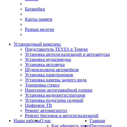
Батарейки
Карты памяти
Разные мелочи
Установочный комплекс
Представитель TEYES в Томске
Установка автосигнализаций и автозапуска
Установка мультимедиа
Установка автозвука
Шумоизоляция автомобиля
Установка парктроников
Установка камеры заднего вида
Тонировка стекол
Нанесение антигравийной пленки
Установка видеорегистраторов
Установка подогрева сидений
Цифровое ТВ
Ремонт автомагнитол
Ремонт брелоков и автосигнализаций
Наши работы
О нас
Главная
Как оформить заказ
Продукция