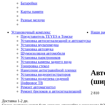
Батарейки
Карты памяти
Разные мелочи
Установочный комплекс
Наши ра
Представитель TEYES в Томске
Установка автосигнализаций и автозапуска
Установка мультимедиа
Установка автозвука
Шумоизоляция автомобиля
Установка парктроников
Установка камеры заднего вида
Тонировка стекол
Нанесение антигравийной пленки
Авт
Установка видеорегистраторов
Установка подогрева сидений
(ши
Цифровое ТВ
Ремонт автомагнитол
Ремонт брелоков и автосигнализаций
2 810
Доставка 1-2 дн.