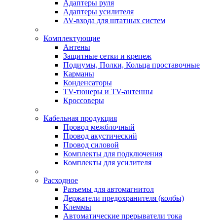
Адаптеры руля
Адаптеры усилителя
AV-входа для штатных систем
Комплектующие
Антены
Защитные сетки и крепеж
Подиумы, Полки, Кольца проставочные
Карманы
Конденсаторы
TV-тюнеры и TV-антенны
Кроссоверы
Кабельная продукция
Провод межблочный
Провод акустический
Провод силовой
Комплекты для подключения
Комплекты для усилителя
Расходное
Разъемы для автомагнитол
Держатели предохранителя (колбы)
Клеммы
Автоматические прерыватели тока