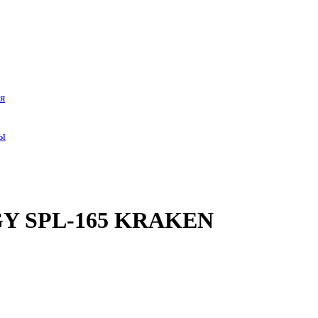
я
ры
GY SPL-165 KRAKEN