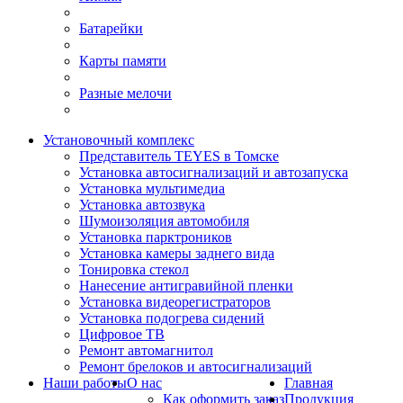
Батарейки
Карты памяти
Разные мелочи
Установочный комплекс
Представитель TEYES в Томске
Установка автосигнализаций и автозапуска
Установка мультимедиа
Установка автозвука
Шумоизоляция автомобиля
Установка парктроников
Установка камеры заднего вида
Тонировка стекол
Нанесение антигравийной пленки
Установка видеорегистраторов
Установка подогрева сидений
Цифровое ТВ
Ремонт автомагнитол
Ремонт брелоков и автосигнализаций
Наши работы
О нас
Главная
Как оформить заказ
Продукция