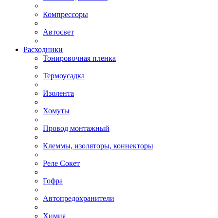
Компрессоры
Автосвет
Расходники
Тонировочная пленка
Термоусадка
Изолента
Хомуты
Провод монтажный
Клеммы, изоляторы, коннекторы
Реле Сокет
Гофра
Автопредохранители
Химия