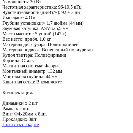
N-мощность: 30 Вт
Частотная характеристика: 96-19,5 кГц
Чувствительность (дБ/Вт/м): 92 ± 3 дБ
Импеданс: 4 Ом
Глубина установки:> 1,7 дюйма (44 мм)
Звуковая катушка: ASVφ25,5 мм
Масса магнита: 5 унций (142 г)
Вес нетто: прибл. 1,0 кг
Материал диффузора: Полипропилен
Материал подвеса: Вспененный полиуретан
Купол твитера: Полиэфиримид
Корзина: Сталь
Магнитная система: Феррит
Монтажный диаметр: 132 мм
Монтажная глубина: 44 мм
Защитная сетка: В комплекте
Комплектация:
Динамики х 2 шт.
Рамка х 2 шт.
Винт Φ4x20мм x 8шт.
Прокладкиx 8шт
Показать на карте