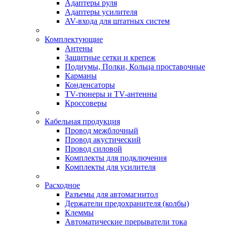
Адаптеры руля
Адаптеры усилителя
AV-входа для штатных систем
Комплектующие
Антены
Защитные сетки и крепеж
Подиумы, Полки, Кольца проставочные
Карманы
Конденсаторы
TV-тюнеры и TV-антенны
Кроссоверы
Кабельная продукция
Провод межблочный
Провод акустический
Провод силовой
Комплекты для подключения
Комплекты для усилителя
Расходное
Разъемы для автомагнитол
Держатели предохранителя (колбы)
Клеммы
Автоматические прерыватели тока