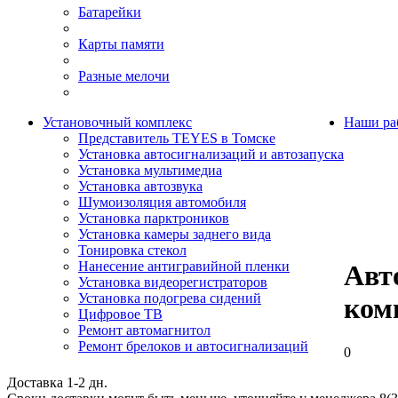
Батарейки
Карты памяти
Разные мелочи
Установочный комплекс
Наши ра
Представитель TEYES в Томске
Установка автосигнализаций и автозапуска
Установка мультимедиа
Установка автозвука
Шумоизоляция автомобиля
Установка парктроников
Установка камеры заднего вида
Тонировка стекол
Нанесение антигравийной пленки
Авт
Установка видеорегистраторов
Установка подогрева сидений
ком
Цифровое ТВ
Ремонт автомагнитол
Ремонт брелоков и автосигнализаций
0
Доставка 1-2 дн.