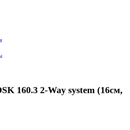
я
ры
K 160.3 2-Way system (16см,