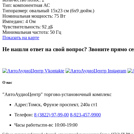
Тип: компонентная АС
Типоразмер: овальный 15x23 см (6x9 дюйм.)
Номинальная мощность: 75 Вт
Импеданс: 4 Ом
Чувствительность: 92 дБ
Минимальная частота: 50 Гц
Показать на карте
Не нашли ответ на свой вопрос?
Звоните прямо се
8 (3822) 97-99-00
О нас
"АвтоАудиоЦентр" торгово-установочный комплекс
Адрес:
Томск, Фрунзе проспект, 240а ст1
Телефон:
8 (3822) 97-99-00
8-923-457-9900
Часы работы:
пн-вс 10:00-19:00
Сайт не является публичной офертой, определяемой положениями Статьи 437(2) ГК РФ и 