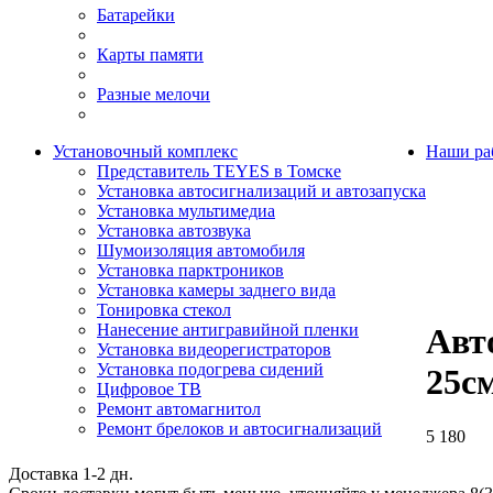
Батарейки
Карты памяти
Разные мелочи
Установочный комплекс
Наши ра
Представитель TEYES в Томске
Установка автосигнализаций и автозапуска
Установка мультимедиа
Установка автозвука
Шумоизоляция автомобиля
Установка парктроников
Установка камеры заднего вида
Тонировка стекол
Нанесение антигравийной пленки
Авт
Установка видеорегистраторов
Установка подогрева сидений
25с
Цифровое ТВ
Ремонт автомагнитол
Ремонт брелоков и автосигнализаций
5 180
Доставка 1-2 дн.