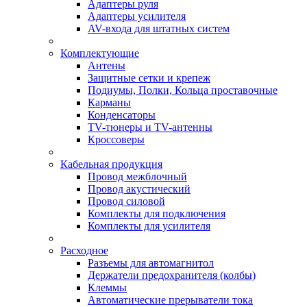
Адаптеры руля
Адаптеры усилителя
AV-входа для штатных систем
Комплектующие
Антены
Защитные сетки и крепеж
Подиумы, Полки, Кольца проставочные
Карманы
Конденсаторы
TV-тюнеры и TV-антенны
Кроссоверы
Кабельная продукция
Провод межблочный
Провод акустический
Провод силовой
Комплекты для подключения
Комплекты для усилителя
Расходное
Разъемы для автомагнитол
Держатели предохранителя (колбы)
Клеммы
Автоматические прерыватели тока