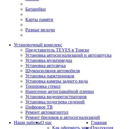
Батарейки
Карты памяти
Разные мелочи
Установочный комплекс
Представитель TEYES в Томске
Установка автосигнализаций и автозапуска
Установка мультимедиа
Установка автозвука
Шумоизоляция автомобиля
Установка парктроников
Установка камеры заднего вида
Тонировка стекол
Нанесение антигравийной пленки
Установка видеорегистраторов
Установка подогрева сидений
Цифровое ТВ
Ремонт автомагнитол
Ремонт брелоков и автосигнализаций
Наши работы
О нас
Главная
Как оформить заказ
Продукция