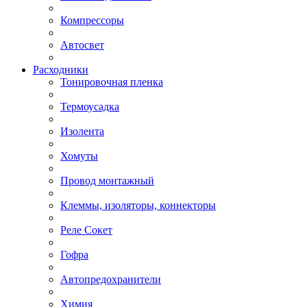
Компрессоры
Автосвет
Расходники
Тонировочная пленка
Термоусадка
Изолента
Хомуты
Провод монтажный
Клеммы, изоляторы, коннекторы
Реле Сокет
Гофра
Автопредохранители
Химия