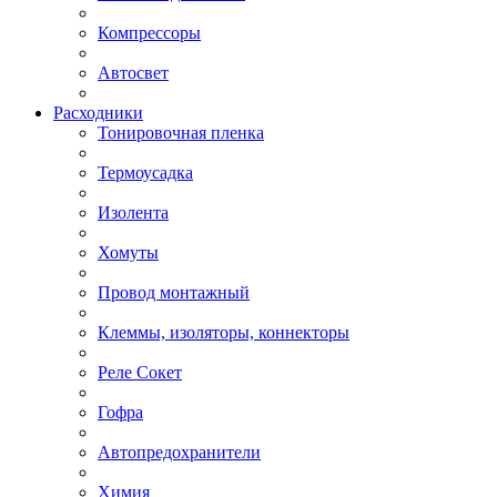
Компрессоры
Автосвет
Расходники
Тонировочная пленка
Термоусадка
Изолента
Хомуты
Провод монтажный
Клеммы, изоляторы, коннекторы
Реле Сокет
Гофра
Автопредохранители
Химия