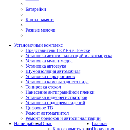
Батарейки
Карты памяти
Разные мелочи
Установочный комплекс
Представитель TEYES в Томске
Установка автосигнализаций и автозапуска
Установка мультимедиа
Установка автозвука
Шумоизоляция автомобиля
Установка парктроников
Установка камеры заднего вида
Тонировка стекол
Нанесение антигравийной пленки
Установка видеорегистраторов
Установка подогрева сидений
Цифровое ТВ
Ремонт автомагнитол
Ремонт брелоков и автосигнализаций
Наши работы
О нас
Главная
Как оформить заказ
Продукция