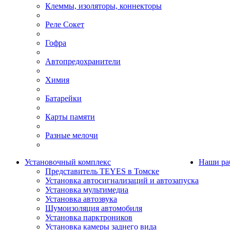
Клеммы, изоляторы, коннекторы
Реле Сокет
Гофра
Автопредохранители
Химия
Батарейки
Карты памяти
Разные мелочи
Установочный комплекс
Наши ра
Представитель TEYES в Томске
Установка автосигнализаций и автозапуска
Установка мультимедиа
Установка автозвука
Шумоизоляция автомобиля
Установка парктроников
Установка камеры заднего вида