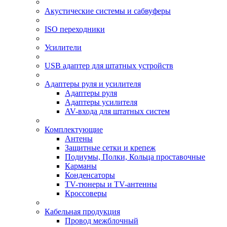
Акустические системы и сабвуферы
ISO переходники
Усилители
USB адаптер для штатных устройств
Адаптеры руля и усилителя
Адаптеры руля
Адаптеры усилителя
AV-входа для штатных систем
Комплектующие
Антены
Защитные сетки и крепеж
Подиумы, Полки, Кольца проставочные
Карманы
Конденсаторы
TV-тюнеры и TV-антенны
Кроссоверы
Кабельная продукция
Провод межблочный